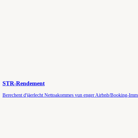
STR-Rendement
Berechent d'jäerlecht Nettoakommes vun enger Airbnb/Booking-Immobi