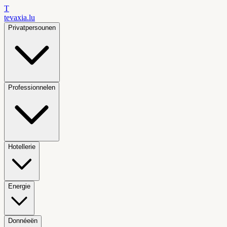
T
tevaxia
.lu
Privatpersounen
Professionnelen
Hotellerie
Energie
Donnéeën