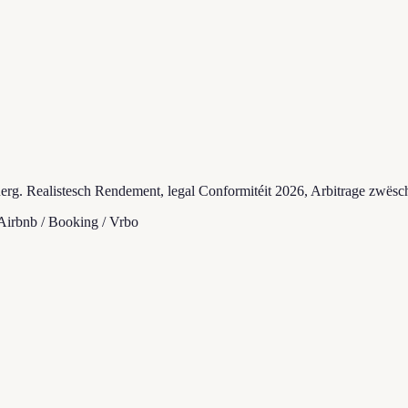
buerg. Realistesch Rendement, legal Conformitéit 2026, Arbitrage zwës
Airbnb / Booking / Vrbo