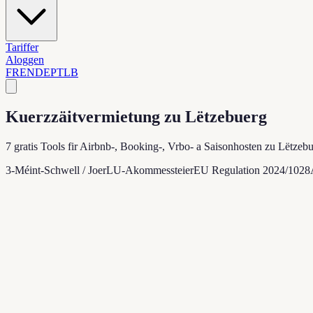
Tariffer
Aloggen
FR
EN
DE
PT
LB
Kuerzzäitvermietung zu Lëtzebuerg
7 gratis Tools fir Airbnb-, Booking-, Vrbo- a Saisonhosten zu Lëtze
3-Méint-Schwell / Joer
LU-Akommessteier
EU Regulation 2024/1028