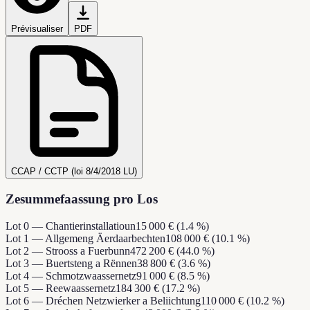
Prévisualiser
PDF
CCAP / CCTP (loi 8/4/2018 LU)
Zesummefaassung pro Los
Lot 0 — Chantierinstallatioun
15 000 € (1.4 %)
Lot 1 — Allgemeng Äerdaarbechten
108 000 € (10.1 %)
Lot 2 — Strooss a Fuerbunn
472 200 € (44.0 %)
Lot 3 — Buertsteng a Rënnen
38 800 € (3.6 %)
Lot 4 — Schmotzwaassernetz
91 000 € (8.5 %)
Lot 5 — Reewaassernetz
184 300 € (17.2 %)
Lot 6 — Dréchen Netzwierker a Beliichtung
110 000 € (10.2 %)