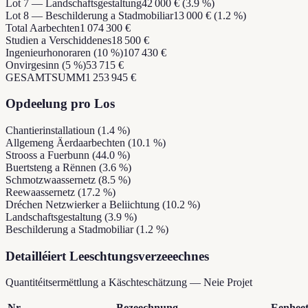
Lot 7 — Landschaftsgestaltung
42 000 € (3.9 %)
Lot 8 — Beschilderung a Stadmobiliar
13 000 € (1.2 %)
Total Aarbechten
1 074 300 €
Studien a Verschiddenes
18 500 €
Ingenieurhonoraren (10 %)
107 430 €
Onvirgesinn (5 %)
53 715 €
GESAMTSUMM
1 253 945 €
Opdeelung pro Los
Chantierinstallatioun
(
1.4
%)
Allgemeng Äerdaarbechten
(
10.1
%)
Strooss a Fuerbunn
(
44.0
%)
Buertsteng a Rënnen
(
3.6
%)
Schmotzwaassernetz
(
8.5
%)
Reewaassernetz
(
17.2
%)
Dréchen Netzwierker a Beliichtung
(
10.2
%)
Landschaftsgestaltung
(
3.9
%)
Beschilderung a Stadmobiliar
(
1.2
%)
Detailléiert Leeschtungsverzeeechnes
Quantitéitsermëttlung a Käschteschätzung
—
Neie Projet
Nr.
Bezeechnung
Eenhee