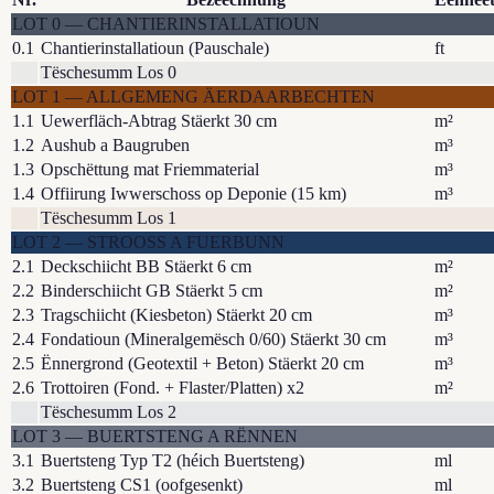
LOT
0
—
CHANTIERINSTALLATIOUN
0.1
Chantierinstallatioun (Pauschale)
ft
Tëschesumm Los 0
LOT
1
—
ALLGEMENG ÄERDAARBECHTEN
1.1
Uewerfläch-Abtrag Stäerkt 30 cm
m²
1.2
Aushub a Baugruben
m³
1.3
Opschëttung mat Friemmaterial
m³
1.4
Offiirung Iwwerschoss op Deponie (15 km)
m³
Tëschesumm Los 1
LOT
2
—
STROOSS A FUERBUNN
2.1
Deckschiicht BB Stäerkt 6 cm
m²
2.2
Binderschiicht GB Stäerkt 5 cm
m²
2.3
Tragschiicht (Kiesbeton) Stäerkt 20 cm
m³
2.4
Fondatioun (Mineralgemësch 0/60) Stäerkt 30 cm
m³
2.5
Ënnergrond (Geotextil + Beton) Stäerkt 20 cm
m³
2.6
Trottoiren (Fond. + Flaster/Platten) x2
m²
Tëschesumm Los 2
LOT
3
—
BUERTSTENG A RËNNEN
3.1
Buertsteng Typ T2 (héich Buertsteng)
ml
3.2
Buertsteng CS1 (oofgesenkt)
ml