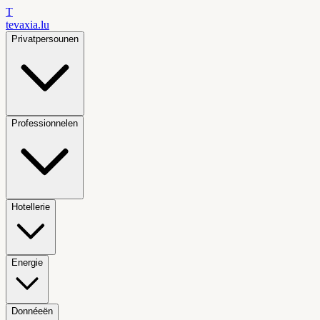
T
tevaxia
.lu
Privatpersounen
Professionnelen
Hotellerie
Energie
Donnéeën