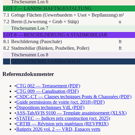
Tëschesumm Los 6
LOT
7
—
LANDSCHAFTSGESTALTUNG
7.1
Grénge Flächen (Uewerbuedem + Usot + Bepflanzung)
m²
7.2
Beem (Liwwerung + Grub + Stäip)
u
Tëschesumm Los 7
LOT
8
—
BESCHILDERUNG A STADMOBILIAR
8.1
Beschilderung (Pauschale)
ft
8.2
Stadmobiliar (Bänken, Poubellen, Poller)
ft
Tëschesumm Los 8
GESAMTSUMM AARBECHTEN
Referenzdokumenter
•
CTG 002 — Terrassement (PDF)
•
CTG 009 — Canalisation (PDF)
•
CSDC-CT — Clauses techniques Ponts & Chaussées (PDF)
•
Guide permissions de voirie (oct. 2018) (PDF)
•
Dispositions techniques VdL (PDF)
•
ASS-TabAVIS 9100 — Template assainissement (XLSX)
•
STATEC — Indices prix construction (oct. 2025)
•
CRTIB — Révision prix matériaux (REVPRIX)
•
Batiprix 2026 vol. 2 — VRD, Espaces verts