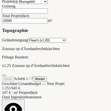
Projetstyp
Gemeng
Total Projetsfläch
m²
Topographie
Geländeneigung
Zoussaz op d'Äerdaarbechtskäschten
Fëlsege Buedem
x1,25 Zoussaz op d'Äerdaarbechtskäschten
Schrëtt 1 / 7
Zréck
Weider
Geschätzt Gesamtbudget
—
Neie Projet
1 253 945 €
107 €
/
m² Projetsfläch
Ouni Ingenieurhonoraren