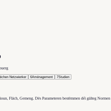
o
buerg
échen Netzwierker
6
Aménagement
7
Studien
ioun, Fläch, Gemeng. Dës Parameteren bestëmmen déi gülteg Normen 