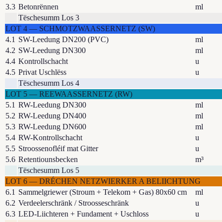
3.3
Betonrënnen
ml
Tëschesumm Los 3
LOT
4
—
SCHMOTZWAASSERNETZ (SW)
4.1
SW-Leedung DN200 (PVC)
ml
4.2
SW-Leedung DN300
ml
4.4
Kontrollschacht
u
4.5
Privat Uschlëss
u
Tëschesumm Los 4
LOT
5
—
REEWAASSERNETZ (RW)
5.1
RW-Leedung DN300
ml
5.2
RW-Leedung DN400
ml
5.3
RW-Leedung DN600
ml
5.4
RW-Kontrollschacht
u
5.5
Stroossenofléif mat Gitter
u
5.6
Retentiounsbecken
m³
Tëschesumm Los 5
LOT
6
—
DRÉCHEN NETZWIERKER A BELIICHTUNG
6.1
Sammelgriewer (Stroum + Telekom + Gas) 80x60 cm
ml
6.2
Verdeelerschränk / Stroosseschränk
u
6.3
LED-Liichteren + Fundament + Uschloss
u