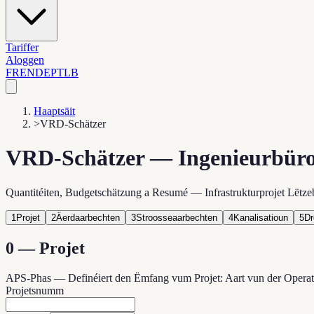
Tariffer
Aloggen
FR
EN
DE
PT
LB
Haaptsäit
>
VRD-Schätzer
VRD-Schätzer — Ingenieurbür
Quantitéiten, Budgetschätzung a Resumé — Infrastrukturprojet Lëtze
1
Projet
2
Äerdaarbechten
3
Stroosseaarbechten
4
Kanalisatioun
5
Dr
0 —
Projet
APS-Phas — Definéiert den Ëmfang vum Projet: Aart vun der Operat
Projetsnumm