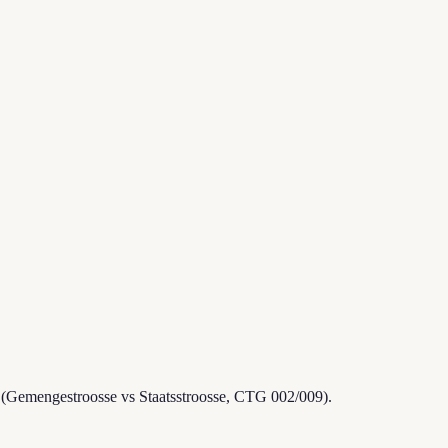
(Gemengestroosse vs Staatsstroosse, CTG 002/009).