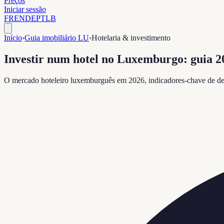
Preços
Iniciar sessão
FR
EN
DE
PT
LB
Início
›
Guia imobiliário LU
›
Hotelaria & investimento
Investir num hotel no Luxemburgo: guia
O mercado hoteleiro luxemburguês em 2026, indicadores-chave de dese